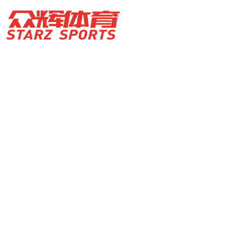
首页
关于虎牙
运动员经纪
赛事运营
体育营销
体育培训
体育产业咨询
新闻中心
联系我们