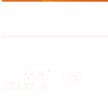
北京冬奥女子单人滑选手
首页
关于虎牙
运动员经纪
赛事运营
张 新 军
体育营销
中国高尔夫领军人物
体育培训
体育产业咨询
北京
光辉国际巡回赛会员
新闻中心
联系我们
联系我们
邮箱