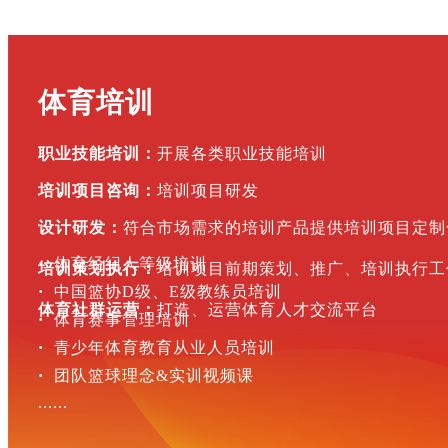
体育培训
刘翠青&徐冬林
东京残奥会冠军
职业技能培训：
开展各类职业技能培训
8年收获45块金牌
培训项目咨询：
培训项目研发
设计研发：
符合市场
需求的培训产品
提供培训项目定制
·
体育经纪人等级培训
培训策划执行：
培训项目前期策划、
推广、培训执行工
·
中国篮协D级、E级教练员培训
体育社群运营：
打造、运营体育
人才交流平台
·
体育赛事管理培训
·
青少年体育教育从业人员培训
·
团队篮球理念&实训视频课
朱 易
......
中国花样滑冰运动员