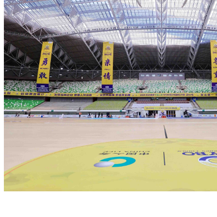
CBA北控男篮内线核心
杜伯超
CBA北控队球员
前CBA先行者主力中锋