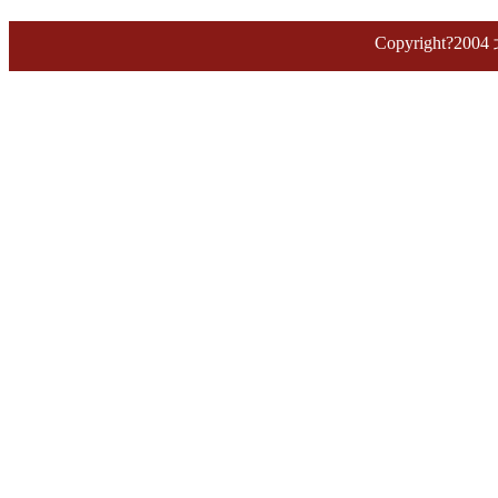
地址：
Copyright?2
王 振
中国田径队新星
十四届全运会跳高冠军
王柳懿/王芊懿
中国首位花样游泳