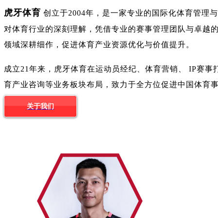
虎牙体育
创立于2004年，是一家专业的国际化体育管理
对体育行业的深刻理解，凭借专业的赛事管理团队与卓越
领域深耕细作，促进体育产业资源优化与价值提升。
成立21年来，虎牙体育在运动员经纪、体育营销、 IP赛
育产业咨询等业务板块布局，致力于全方位促进中国体育
关于我们