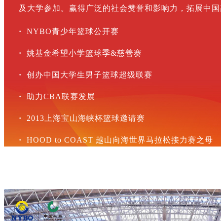
及大学参加。
赢得广泛的社会赞誉和影响力，拓展中国
·
NYBO青少年篮球公开赛
张 镇 麟
·
姚基金希望小学篮球季&慈善赛
中国男篮国家队成员
·
创办中国大学生男子篮球超级联赛
CBA上海男篮锋线悍将
·
助力CBA联赛发展
·
2013上海宝山海峡杯篮球邀请赛
·
HOOD to COAST 越山向海
世界马拉松接力赛之母
......
邹 雨 宸
中国男篮国家队成员