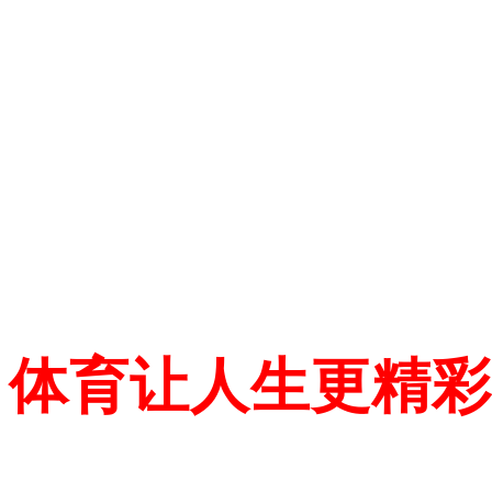
体育让人生更精彩