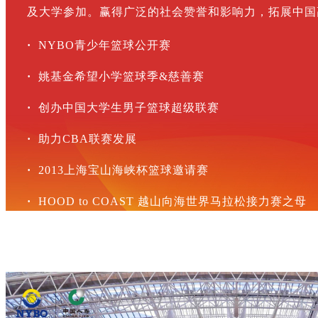
及大学参加。
赢得广泛的社会赞誉和影响力，拓展中国
·
NYBO青少年篮球公开赛
张 镇 麟
·
姚基金希望小学篮球季&慈善赛
中国男篮国家队成员
·
创办中国大学生男子篮球超级联赛
CBA上海男篮锋线悍将
·
助力CBA联赛发展
·
2013上海宝山海峡杯篮球邀请赛
·
HOOD to COAST 越山向海
世界马拉松接力赛之母
......
邹 雨 宸
中国男篮国家队成员