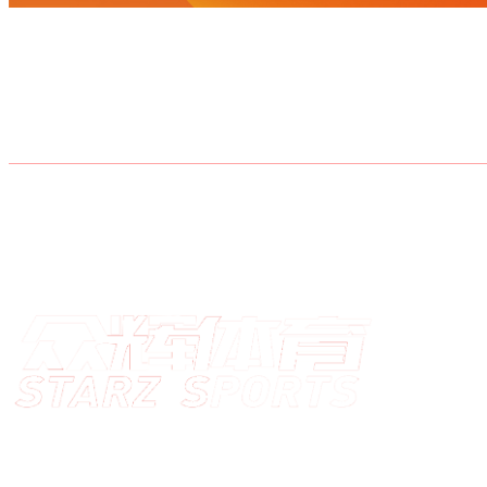
北京冬奥女子单人滑选手
首页
关于虎牙
运动员经纪
赛事运营
张 新 军
体育营销
中国高尔夫领军人物
体育培训
体育产业咨询
北京
光辉国际巡回赛会员
新闻中心
联系我们
联系我们
邮箱