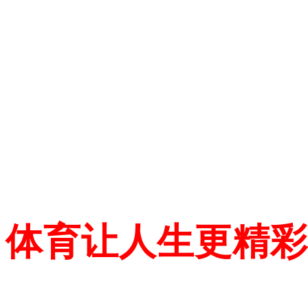
体育让人生更精彩