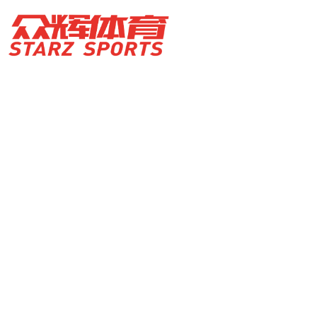
首页
关于虎牙
运动员经纪
赛事运营
体育营销
体育培训
体育产业咨询
新闻中心
联系我们