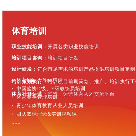
体育培训
刘翠青&徐冬林
东京残奥会冠军
职业技能培训：
开展各类职业技能培训
8年收获45块金牌
培训项目咨询：
培训项目研发
设计研发：
符合市场
需求的培训产品
提供培训项目定制
·
体育经纪人等级培训
培训策划执行：
培训项目前期策划、
推广、培训执行工
·
中国篮协D级、E级教练员培训
体育社群运营：
打造、运营体育
人才交流平台
·
体育赛事管理培训
·
青少年体育教育从业人员培训
·
团队篮球理念&实训视频课
朱 易
......
中国花样滑冰运动员