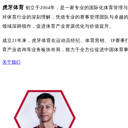
虎牙体育
创立于2004年，是一家专业的国际化体育管理
对体育行业的深刻理解，凭借专业的赛事管理团队与卓越
领域深耕细作，促进体育产业资源优化与价值提升。
成立21年来，虎牙体育在运动员经纪、体育营销、 IP赛
育产业咨询等业务板块布局，致力于全方位促进中国体育
关于我们