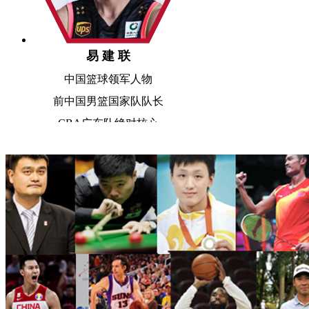
易 建 联
中国篮球领军人物
前中国男篮国家队队长
CBA广东队绝对核心
刘炜
前中国男篮助理教练