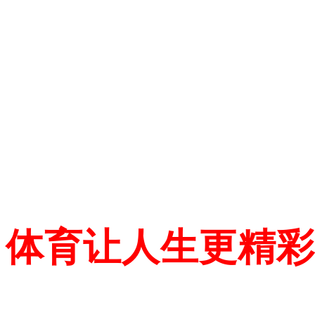
体育让人生更精彩