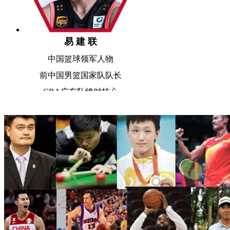
易 建 联
中国篮球领军人物
前中国男篮国家队队长
CBA广东队绝对核心
刘炜
前中国男篮助理教练