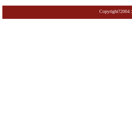
地址：
Copyright?2
王 振
中国田径队新星
十四届全运会跳高冠军
王柳懿/王芊懿
中国首位花样游泳