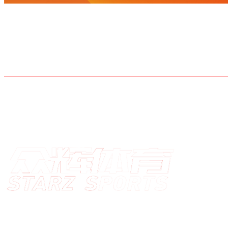
北京冬奥女子单人滑选手
首页
关于虎牙
运动员经纪
赛事运营
张 新 军
体育营销
中国高尔夫领军人物
体育培训
体育产业咨询
北京
光辉国际巡回赛会员
新闻中心
联系我们
联系我们
邮箱