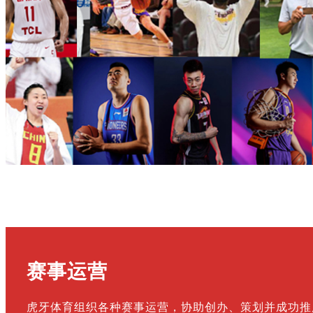
CBA上海队主教练
张兆旭
前
中国男篮核心球员，前CBA
上海队/天津队主力
赛事运营
虎牙体育组织各种赛事运营，
协助创办、策划并成功推