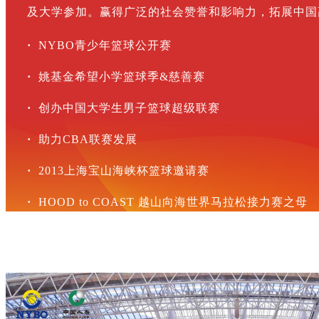
及大学参加。
赢得广泛的社会赞誉和影响力，拓展中国
·
NYBO青少年篮球公开赛
张 镇 麟
·
姚基金希望小学篮球季&慈善赛
中国男篮国家队成员
·
创办中国大学生男子篮球超级联赛
CBA上海男篮锋线悍将
·
助力CBA联赛发展
·
2013上海宝山海峡杯篮球邀请赛
·
HOOD to COAST 越山向海
世界马拉松接力赛之母
......
邹 雨 宸
中国男篮国家队成员