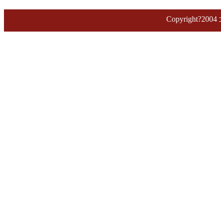
地址：
Copyright?2
王 振
中国田径队新星
十四届全运会跳高冠军
王柳懿/王芊懿
中国首位花样游泳