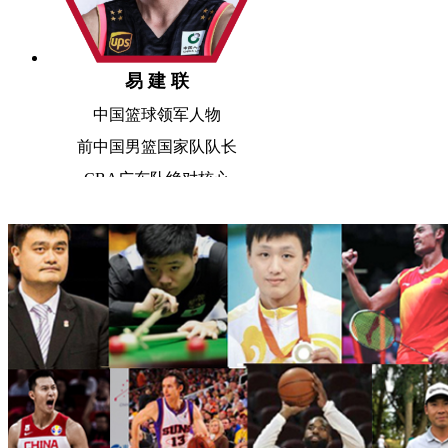
易 建 联
中国篮球领军人物
前中国男篮国家队队长
CBA广东队绝对核心
刘炜
前中国男篮助理教练