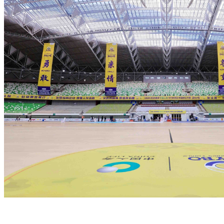
CBA北控男篮内线核心
杜伯超
CBA北控队球员
前CBA先行者主力中锋