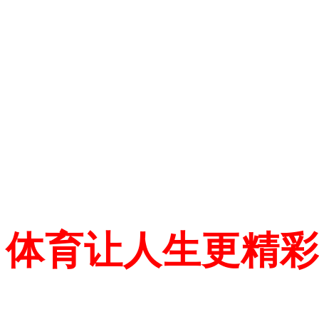
体育让人生更精彩