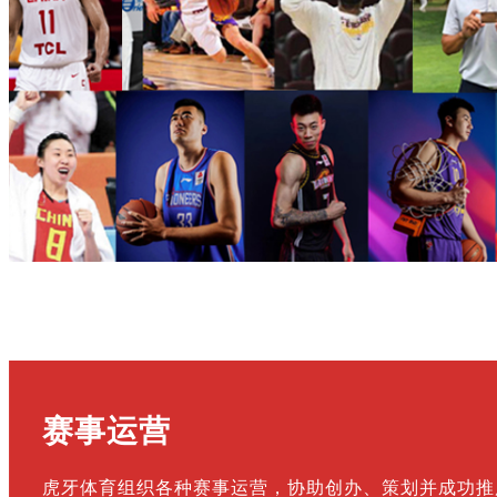
CBA上海队主教练
张兆旭
前
中国男篮核心球员，前CBA
上海队/天津队主力
赛事运营
虎牙体育组织各种赛事运营，
协助创办、策划并成功推