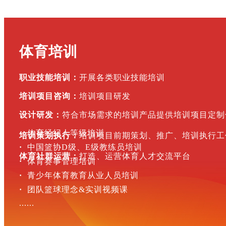
体育培训
刘翠青&徐冬林
东京残奥会冠军
职业技能培训：
开展各类职业技能培训
8年收获45块金牌
培训项目咨询：
培训项目研发
设计研发：
符合市场
需求的培训产品
提供培训项目定制
·
体育经纪人等级培训
培训策划执行：
培训项目前期策划、
推广、培训执行工
·
中国篮协D级、E级教练员培训
体育社群运营：
打造、运营体育
人才交流平台
·
体育赛事管理培训
·
青少年体育教育从业人员培训
·
团队篮球理念&实训视频课
朱 易
......
中国花样滑冰运动员