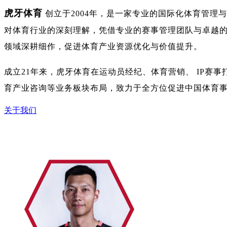
虎牙体育
创立于2004年，是一家专业的国际化体育管理
对体育行业的深刻理解，凭借专业的赛事管理团队与卓越
领域深耕细作，促进体育产业资源优化与价值提升。
成立21年来，虎牙体育在运动员经纪、体育营销、 IP赛
育产业咨询等业务板块布局，致力于全方位促进中国体育
关于我们