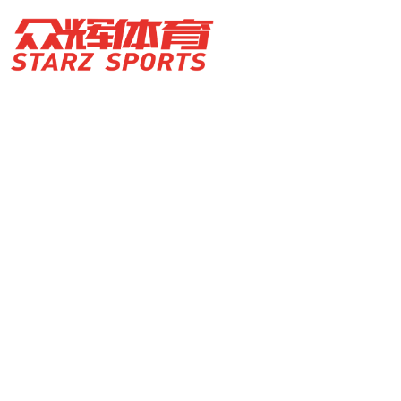
首页
关于虎牙
运动员经纪
赛事运营
体育营销
体育培训
体育产业咨询
新闻中心
联系我们