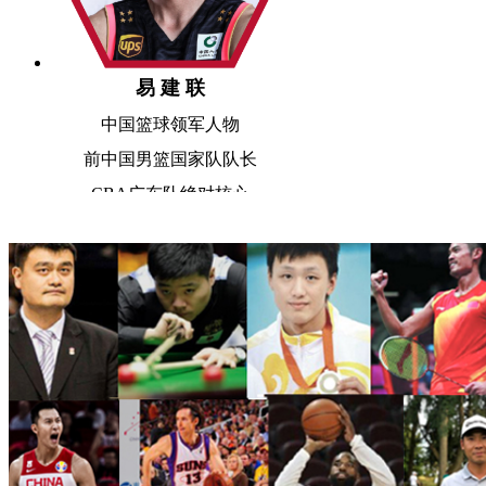
易 建 联
中国篮球领军人物
前中国男篮国家队队长
CBA广东队绝对核心
刘炜
前中国男篮助理教练