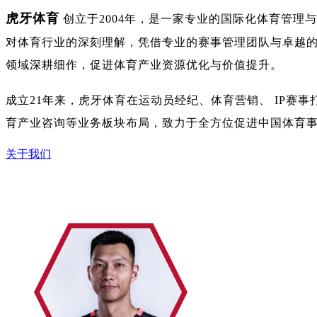
虎牙体育
创立于2004年，是一家专业的国际化体育管理
对体育行业的深刻理解，凭借专业的赛事管理团队与卓越
领域深耕细作，促进体育产业资源优化与价值提升。
成立21年来，虎牙体育在运动员经纪、体育营销、 IP赛
育产业咨询等业务板块布局，致力于全方位促进中国体育
关于我们