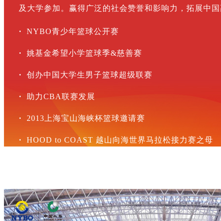
及大学参加。
赢得广泛的社会赞誉和影响力，拓展中国
·
NYBO青少年篮球公开赛
张 镇 麟
·
姚基金希望小学篮球季&慈善赛
中国男篮国家队成员
·
创办中国大学生男子篮球超级联赛
CBA上海男篮锋线悍将
·
助力CBA联赛发展
·
2013上海宝山海峡杯篮球邀请赛
·
HOOD to COAST 越山向海
世界马拉松接力赛之母
......
邹 雨 宸
中国男篮国家队成员