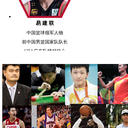
易 建 联
中国篮球领军人物
前中国男篮国家队队长
CBA广东队绝对核心
刘炜
前中国男篮助理教练