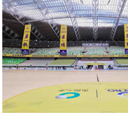
CBA北控男篮内线核心
杜伯超
CBA北控队球员
前CBA先行者主力中锋