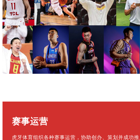
CBA上海队主教练
张兆旭
前
中国男篮核心球员，前CBA
上海队/天津队主力
赛事运营
虎牙体育组织各种赛事运营，
协助创办、策划并成功推