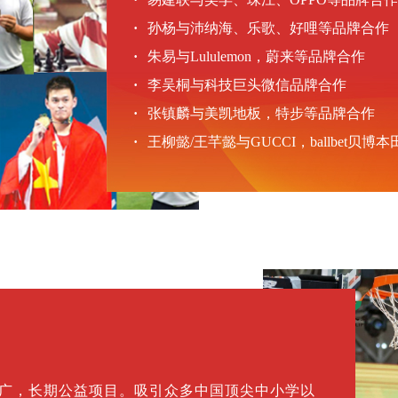
·
孙杨与沛纳海、乐歌、好哩等品牌合作
·
朱易与Lululemon
，
蔚来等品牌合作
·
李吴桐
与
科技巨头微信
品牌合作
·
张镇麟
与
美凯地板
，特步等品牌合作
·
王柳懿/王芊懿与
GUCCI
，
ballbet贝
广，长期公益项目。
吸引众多中国顶尖中小学以