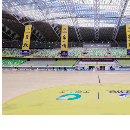
CBA北控男篮内线核心
杜伯超
CBA北控队球员
前CBA先行者主力中锋