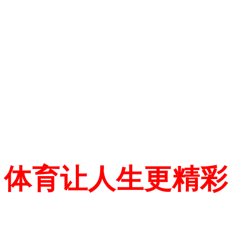
体育让人生更精彩