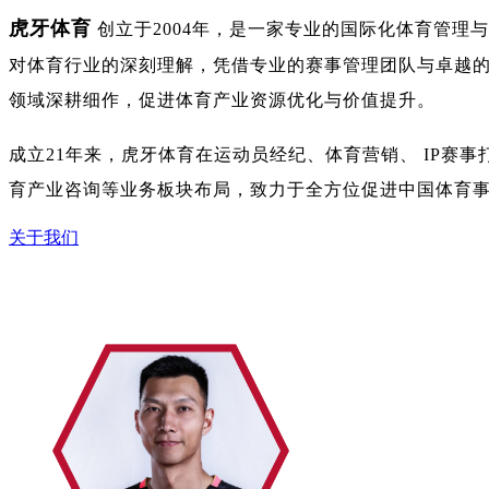
虎牙体育
创立于2004年，是一家专业的国际化体育管理
对体育行业的深刻理解，凭借专业的赛事管理团队与卓越
领域深耕细作，促进体育产业资源优化与价值提升。
成立21年来，虎牙体育在运动员经纪、体育营销、 IP赛
育产业咨询等业务板块布局，致力于全方位促进中国体育
关于我们