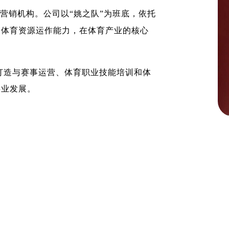
与营销机构。公司以“姚之队”为班底，依托
的体育资源运作能力，在体育产业的核心
事打造与赛事运营、体育职业技能培训和体
事业发展。