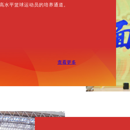
高水平篮球运动员的培养通道。
查看更多